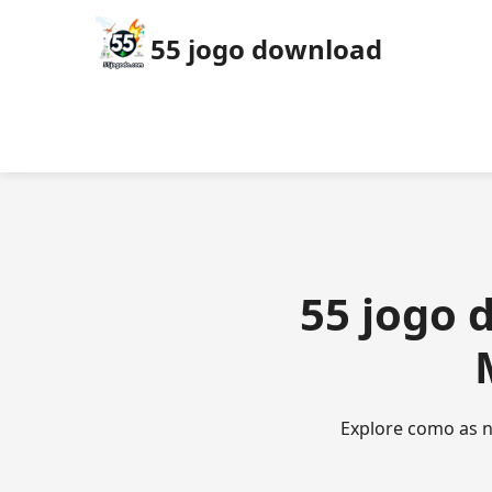
55 jogo download
55 jogo 
Explore como as n