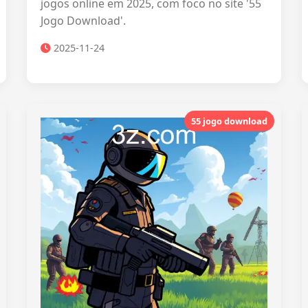
jogos online em 2025, com foco no site '55
Jogo Download'.
2025-11-24
55 jogo download