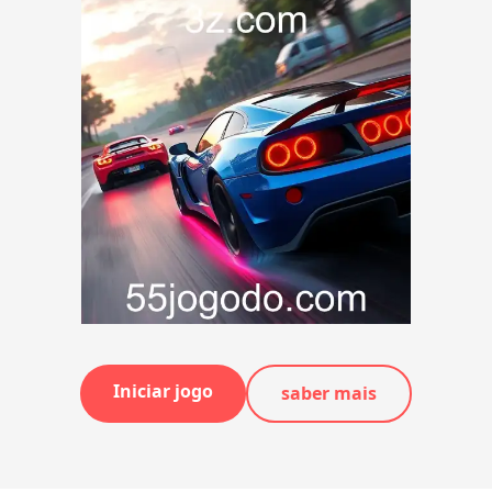
Iniciar jogo
saber mais