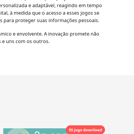
personalizada e adaptável, reagindo em tempo
ital, à medida que o acesso a esses jogos se
es para proteger suas informações pessoais.
nâmico e envolvente. A inovação promete não
 e uns com os outros.
55 jogo download