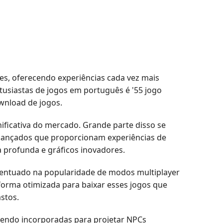
s, oferecendo experiências cada vez mais
usiastas de jogos em português é '55 jogo
wnload de jogos.
ficativa do mercado. Grande parte disso se
m-lançados que proporcionam experiências de
 profunda e gráficos inovadores.
centuado na popularidade de modos multiplayer
orma otimizada para baixar esses jogos que
stos.
 sendo incorporadas para projetar NPCs