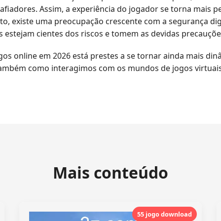
safiadores. Assim, a experiência do jogador se torna mais 
anto, existe uma preocupação crescente com a segurança dig
es estejam cientes dos riscos e tomem as devidas precauçõ
gos online em 2026 está prestes a se tornar ainda mais di
ambém como interagimos com os mundos de jogos virtuais
Mais conteúdo
55 jogo download