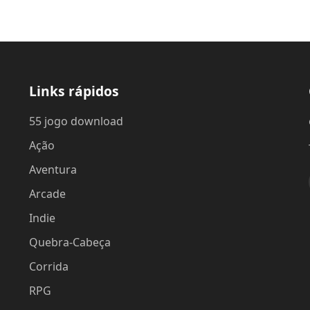
Links rápidos
55 jogo download
Ação
Aventura
Arcade
Indie
Quebra-Cabeça
Corrida
RPG