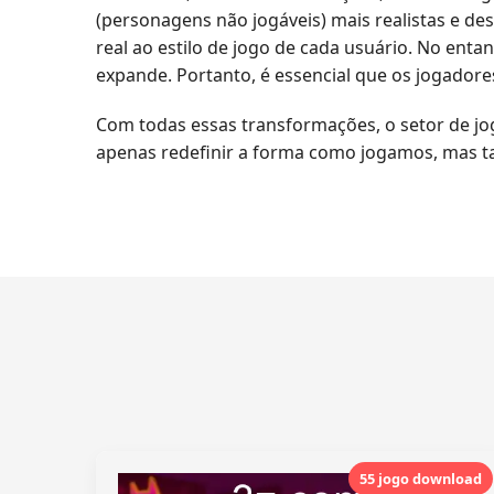
(personagens não jogáveis) mais realistas e de
real ao estilo de jogo de cada usuário. No ent
expande. Portanto, é essencial que os jogador
Com todas essas transformações, o setor de jo
apenas redefinir a forma como jogamos, mas t
55 jogo download