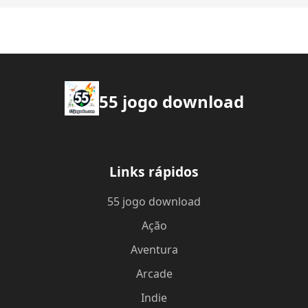
55 jogo download
Links rápidos
55 jogo download
Ação
Aventura
Arcade
Indie