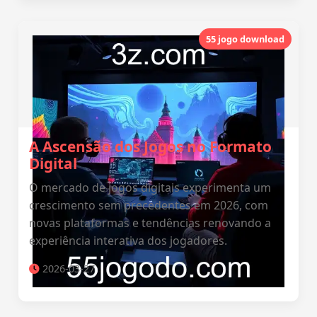
55 jogo download
A Ascensão dos Jogos no Formato
Digital
O mercado de jogos digitais experimenta um
crescimento sem precedentes em 2026, com
novas plataformas e tendências renovando a
experiência interativa dos jogadores.
2026-03-27