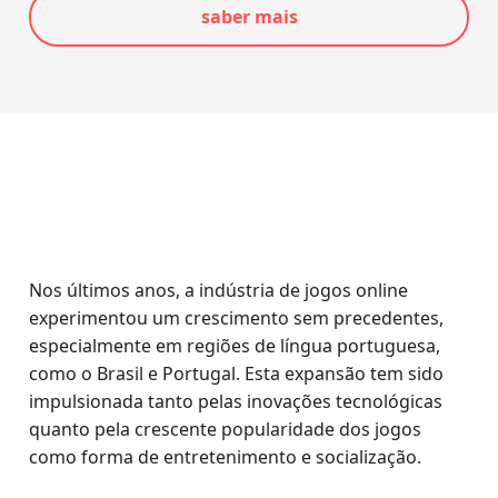
saber mais
Nos últimos anos, a indústria de jogos online
experimentou um crescimento sem precedentes,
especialmente em regiões de língua portuguesa,
como o Brasil e Portugal. Esta expansão tem sido
impulsionada tanto pelas inovações tecnológicas
quanto pela crescente popularidade dos jogos
como forma de entretenimento e socialização.