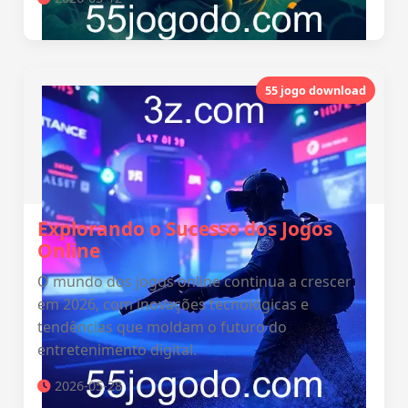
55 jogo download
Explorando o Sucesso dos Jogos
Online
O mundo dos jogos online continua a crescer
em 2026, com inovações tecnológicas e
tendências que moldam o futuro do
entretenimento digital.
2026-05-28