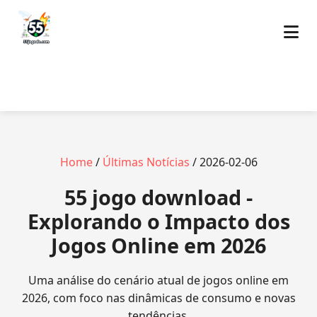
Home
/
Últimas Notícias
/ 2026-02-06
55 jogo download -
Explorando o Impacto dos
Jogos Online em 2026
Uma análise do cenário atual de jogos online em
2026, com foco nas dinâmicas de consumo e novas
tendências.