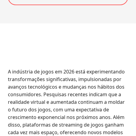
A indústria de jogos em 2026 está experimentando
transformações significativas, impulsionadas por
avanços tecnológicos e mudanças nos hábitos dos
consumidores. Pesquisas recentes indicam que a
realidade virtual e aumentada continuam a moldar
o futuro dos jogos, com uma expectativa de
crescimento exponencial nos próximos anos. Além
disso, plataformas de streaming de jogos ganham
cada vez mais espaço, oferecendo novos modelos