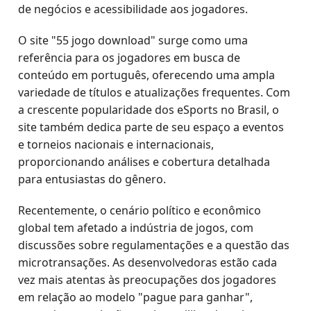
de negócios e acessibilidade aos jogadores.
O site "55 jogo download" surge como uma
referência para os jogadores em busca de
conteúdo em português, oferecendo uma ampla
variedade de títulos e atualizações frequentes. Com
a crescente popularidade dos eSports no Brasil, o
site também dedica parte de seu espaço a eventos
e torneios nacionais e internacionais,
proporcionando análises e cobertura detalhada
para entusiastas do gênero.
Recentemente, o cenário político e econômico
global tem afetado a indústria de jogos, com
discussões sobre regulamentações e a questão das
microtransações. As desenvolvedoras estão cada
vez mais atentas às preocupações dos jogadores
em relação ao modelo "pague para ganhar",