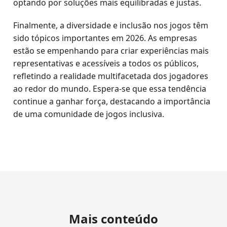
optando por soluções mais equilibradas e justas.
Finalmente, a diversidade e inclusão nos jogos têm
sido tópicos importantes em 2026. As empresas
estão se empenhando para criar experiências mais
representativas e acessíveis a todos os públicos,
refletindo a realidade multifacetada dos jogadores
ao redor do mundo. Espera-se que essa tendência
continue a ganhar força, destacando a importância
de uma comunidade de jogos inclusiva.
Mais conteúdo