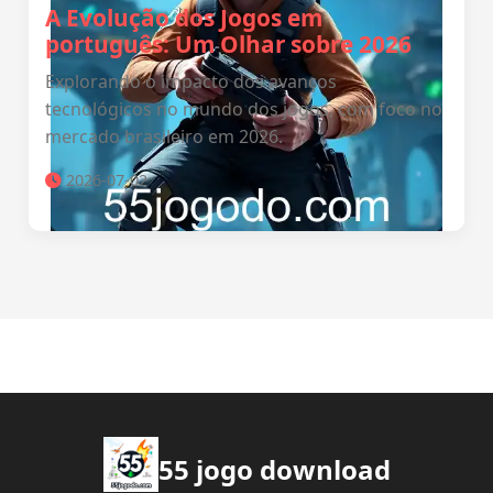
A Evolução dos Jogos em
português: Um Olhar sobre 2026
Explorando o impacto dos avanços
tecnológicos no mundo dos jogos, com foco no
mercado brasileiro em 2026.
2026-07-02
55 jogo download