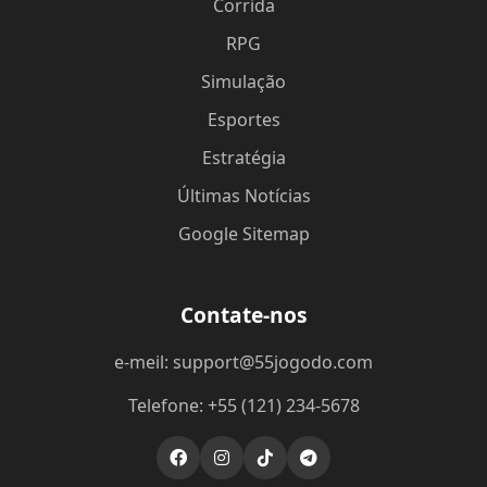
Corrida
RPG
Simulação
Esportes
Estratégia
Últimas Notícias
Google Sitemap
Contate-nos
e-meil: support@55jogodo.com
Telefone: +55 (121) 234-5678