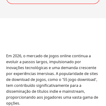
Em 2026, o mercado de jogos online continua a
evoluir a passos largos, impulsionado por
inovações tecnológicas e uma demanda crescente
por experiências imersivas. A popularidade de sites
de download de jogos, como o '55 jogo download',
tem contribuído significativamente para a
disseminação de títulos indie e mainstream,
proporcionando aos jogadores uma vasta gama de
opções.