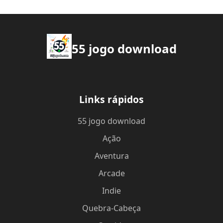
55 jogo download
Links rápidos
55 jogo download
Ação
Aventura
Arcade
Indie
Quebra-Cabeça