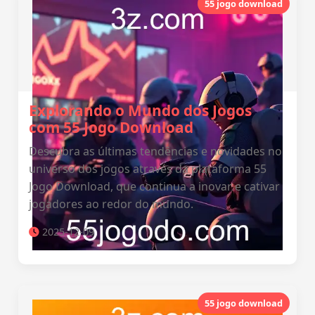
55 jogo download
Explorando o Mundo dos Jogos
com 55 Jogo Download
Descubra as últimas tendências e novidades no
universo dos jogos através da plataforma 55
Jogo Download, que continua a inovar e cativar
jogadores ao redor do mundo.
2025-12-09
55 jogo download