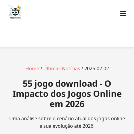
Home
/
Últimas Notícias
/ 2026-02-02
55 jogo download - O
Impacto dos Jogos Online
em 2026
Uma análise sobre o cenário atual dos jogos online
e sua evolução até 2026.