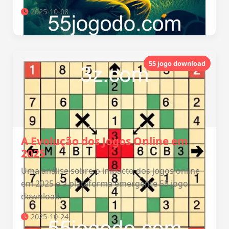
2025-10-08
55 jogo download
A Evolução dos Jogos Online em
2025
Uma análise sobre o impacto dos jogos online
em 2025 e a plataforma emergente 55 jogo
download.
2025-10-24