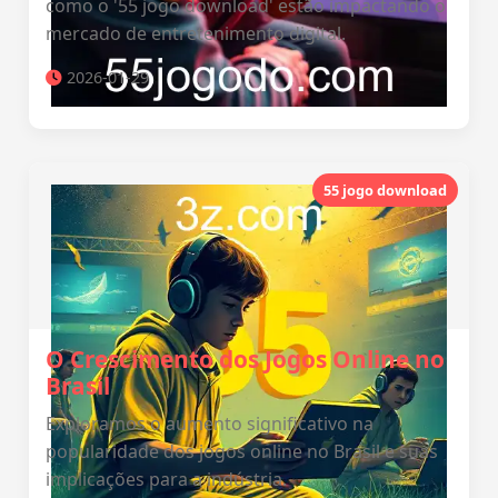
como o '55 jogo download' estão impactando o
mercado de entretenimento digital.
2026-01-29
55 jogo download
O Crescimento dos Jogos Online no
Brasil
Exploramos o aumento significativo na
popularidade dos jogos online no Brasil e suas
implicações para a indústria.