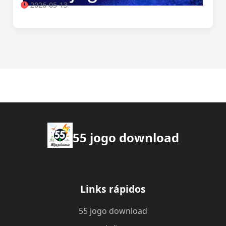
2026-05-13
55 jogo download
Links rápidos
55 jogo download