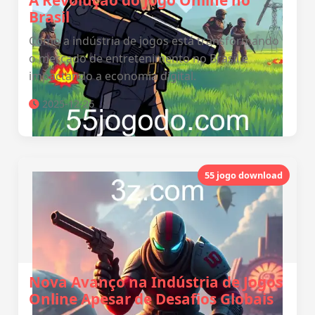
A Revolução do Jogo Online no
Brasil
Como a indústria de jogos está transformando
o mercado de entretenimento no Brasil e
impactando a economia digital.
2025-12-26
55 jogo download
Nova Avanço na Indústria de Jogos
Online Apesar de Desafios Globais