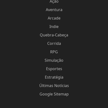
Ação
Aventura
Arcade
Indie
Quebra-Cabeça
Corrida
RPG
Simulação
Esportes
Estratégia
Últimas Notícias
Google Sitemap