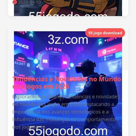
2026-04-10
55 jogo download
Tendências e Novidades no Mundo
dos Jogos em 2026
Exploramos as últimas tendências e novidades
no mundo dos jogos em 2026, destacando a
importância dos avanços tecnológicos e a
influência das mudanças no comportamento
dos jogadores.