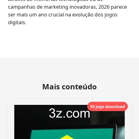
campanhas de marketing inovadoras, 2026 parece
ser mais um ano crucial na evolução dos jogos
digitais.
Mais conteúdo
55 jogo download