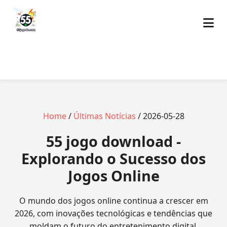
Home
/
Últimas Notícias
/ 2026-05-28
55 jogo download -
Explorando o Sucesso dos
Jogos Online
O mundo dos jogos online continua a crescer em
2026, com inovações tecnológicas e tendências que
moldam o futuro do entretenimento digital.