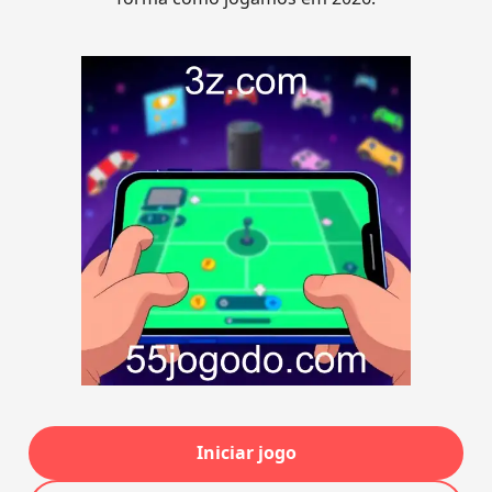
Iniciar jogo