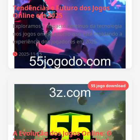
Tendências e Futuro dos Jogos
Online em 2025
Exploramos o impacto contínuo da tecnologia
nos jogos online e como isso está moldando a
experiência dos jogadores em 2025.
2025-11-15
55 jogo download
A Evolução dos Jogos Online: O