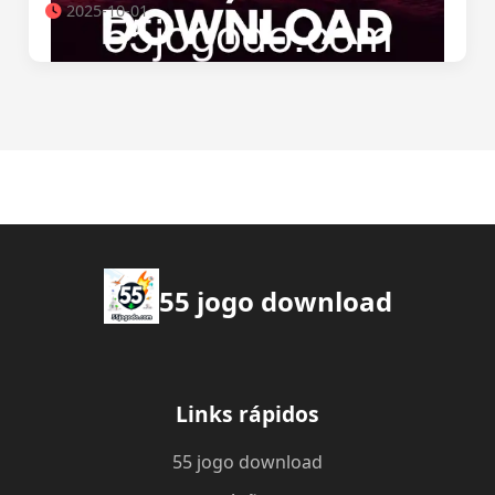
2025-10-01
55 jogo download
Links rápidos
55 jogo download