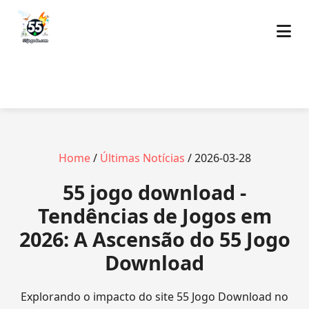
Home
/
Últimas Notícias
/ 2026-03-28
55 jogo download -
Tendências de Jogos em
2026: A Ascensão do 55 Jogo
Download
Explorando o impacto do site 55 Jogo Download no