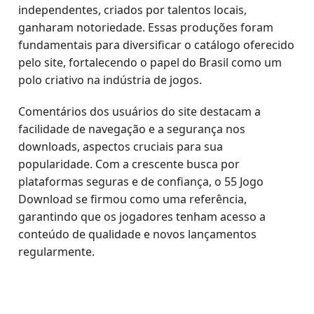
independentes, criados por talentos locais,
ganharam notoriedade. Essas produções foram
fundamentais para diversificar o catálogo oferecido
pelo site, fortalecendo o papel do Brasil como um
polo criativo na indústria de jogos.
Comentários dos usuários do site destacam a
facilidade de navegação e a segurança nos
downloads, aspectos cruciais para sua
popularidade. Com a crescente busca por
plataformas seguras e de confiança, o 55 Jogo
Download se firmou como uma referência,
garantindo que os jogadores tenham acesso a
conteúdo de qualidade e novos lançamentos
regularmente.