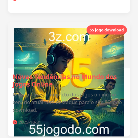
55 jogo download
Novas Tendências no Mundo dos
Jogos Online
Uma análise do impacto dos jogos online no
cenário atual com destaque para o site 55 jogo
download.
2025-10-31