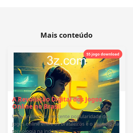
Mais conteúdo
55 jogo download
A Revolução Digital dos Jogos
Online no Brasil
Uma análise da crescente popularidade dos
jogos online entre os brasileiros e o impacto da
tecnologia na indústria.