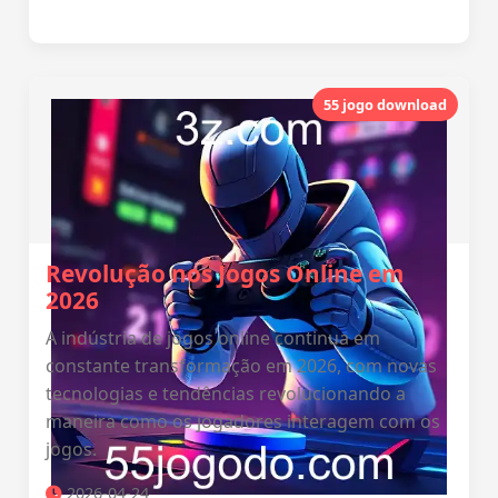
55 jogo download
Revolução nos Jogos Online em
2026
A indústria de jogos online continua em
constante transformação em 2026, com novas
tecnologias e tendências revolucionando a
maneira como os jogadores interagem com os
jogos.
2026-04-24