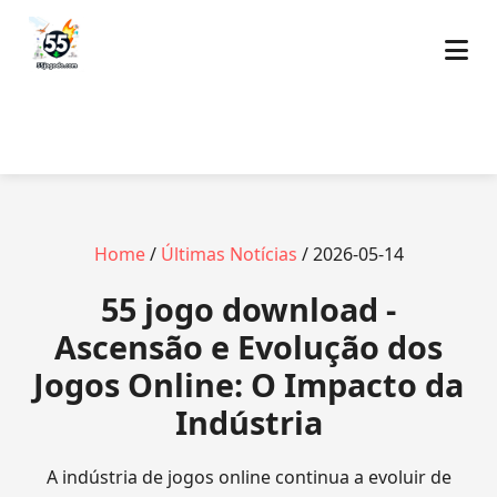
Home
/
Últimas Notícias
/ 2026-05-14
55 jogo download -
Ascensão e Evolução dos
Jogos Online: O Impacto da
Indústria
A indústria de jogos online continua a evoluir de