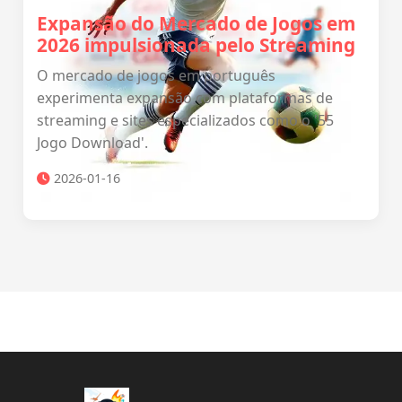
Expansão do Mercado de Jogos em
2026 impulsionada pelo Streaming
O mercado de jogos em português
experimenta expansão com plataformas de
streaming e sites especializados como o '55
Jogo Download'.
2026-01-16