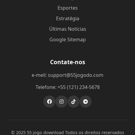
Esportes
Estratégia
Últimas Notícias
Google Sitemap
Contate-nos
e-meil: support@55jogodo.com
Telefone: +55 (121) 234-5678
© 2025 55 jogo download Todos os direitos reservados