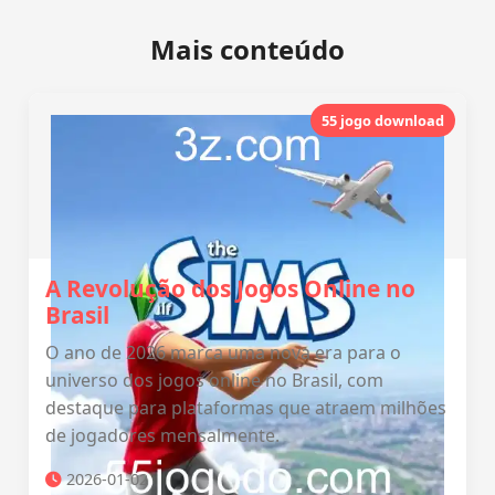
Mais conteúdo
55 jogo download
A Revolução dos Jogos Online no
Brasil
O ano de 2026 marca uma nova era para o
universo dos jogos online no Brasil, com
destaque para plataformas que atraem milhões
de jogadores mensalmente.
2026-01-02