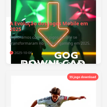
A Evolução dos Jogos Mobile em
2025
Exploramos como os jogos mobile se
transformaram no cenário gaming em 2025.
2025-10-06
55 jogo download