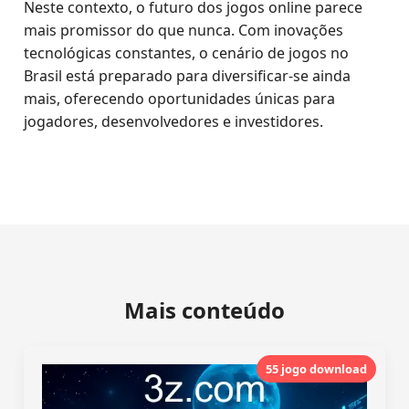
Neste contexto, o futuro dos jogos online parece
mais promissor do que nunca. Com inovações
tecnológicas constantes, o cenário de jogos no
Brasil está preparado para diversificar-se ainda
mais, oferecendo oportunidades únicas para
jogadores, desenvolvedores e investidores.
Mais conteúdo
55 jogo download