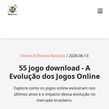
Home
/
Últimas Notícias
/ 2026-06-13
55 jogo download - A
Evolução dos Jogos Online
Explore como os jogos online evoluíram nos
últimos anos e o impacto dessa evolução no
mercado brasileiro.