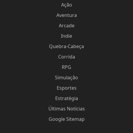
Ação
Aventura
Arcade
Indie
Quebra-Cabeça
Corrida
RPG
Simulação
Esportes
Estratégia
Últimas Notícias
Google Sitemap