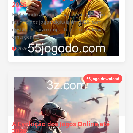
2026
Explorando as tendências e inovações no
mundo dos jogos digitais em 2026, com
destaque para o impacto das tecnologias
emergentes.
2026-07-11
55 jogo download
A Evolução dos Jogos Online até
2026