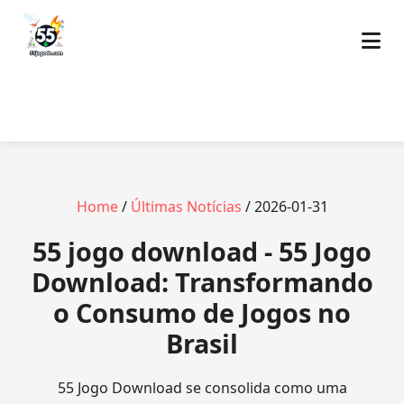
Home
/
Últimas Notícias
/ 2026-01-31
55 jogo download - 55 Jogo
Download: Transformando
o Consumo de Jogos no
Brasil
55 Jogo Download se consolida como uma