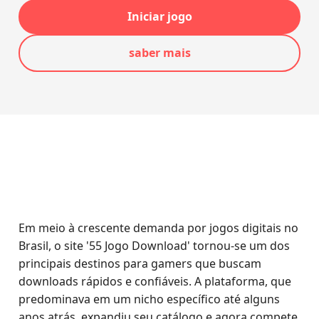
Iniciar jogo
saber mais
Em meio à crescente demanda por jogos digitais no
Brasil, o site '55 Jogo Download' tornou-se um dos
principais destinos para gamers que buscam
downloads rápidos e confiáveis. A plataforma, que
predominava em um nicho específico até alguns
anos atrás, expandiu seu catálogo e agora compete