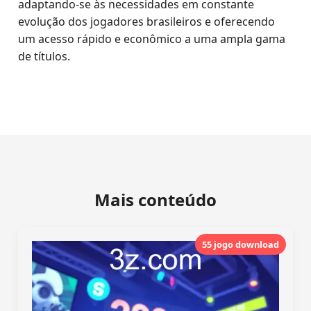
adaptando-se às necessidades em constante
evolução dos jogadores brasileiros e oferecendo
um acesso rápido e econômico a uma ampla gama
de títulos.
Mais conteúdo
55 jogo download