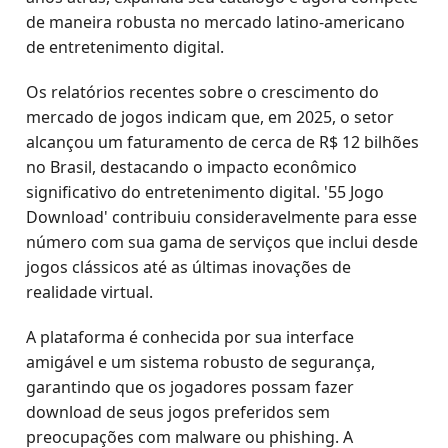
de maneira robusta no mercado latino-americano
de entretenimento digital.
Os relatórios recentes sobre o crescimento do
mercado de jogos indicam que, em 2025, o setor
alcançou um faturamento de cerca de R$ 12 bilhões
no Brasil, destacando o impacto econômico
significativo do entretenimento digital. '55 Jogo
Download' contribuiu consideravelmente para esse
número com sua gama de serviços que inclui desde
jogos clássicos até as últimas inovações de
realidade virtual.
A plataforma é conhecida por sua interface
amigável e um sistema robusto de segurança,
garantindo que os jogadores possam fazer
download de seus jogos preferidos sem
preocupações com malware ou phishing. A